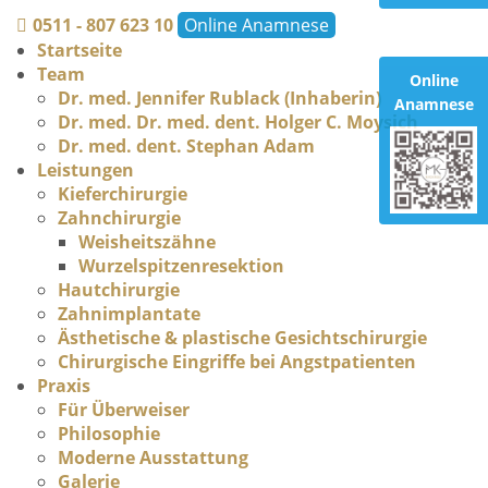
0511 - 807 623 10
Online Anamnese
Startseite
Team
Online
Dr. med. Jennifer Rublack (Inhaberin)
Anamnese
Dr. med. Dr. med. dent. Holger C. Moysich
Dr. med. dent. Stephan Adam
Leistungen
Kieferchirurgie
Zahnchirurgie
Weisheitszähne
Wurzelspitzenresektion
Hautchirurgie
Zahnimplantate
Ästhetische & plastische Gesichtschirurgie
Chirurgische Eingriffe bei Angstpatienten
Praxis
Für Überweiser
Philosophie
Moderne Ausstattung
Galerie