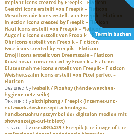
Implant icons created by Freepik – Flaticon
Gesicht Icons erstellt von Freepik – Flaticon
Mesotherapie Icons erstellt von Freepik – Flaticon
Injection icons created by Freepik – Flaticon
Haut Icons erstellt von Freepik – Flaticon
Termin buchen
Augenlid Icons erstellt von Freepik – Flaticon
Ohr Icons erstellt von Freepik – Flaticon
Face icons created by Freepik – Flaticon
Emoji Icons erstellt von Dreamstale – Flaticon
Anesthesia icons created by Freepik – Flaticon
Blutentnahme Icons erstellt von Freepik – Flaticon
Weisheitszahn Icons erstellt von Pixel perfect –
Flaticon
Designed by
Ivabalk / Pixabay (hände-waschen-
hygiene-netz-seife)
Designed by
sitthiphong / Freepik (internet-und-
netzwerk-der-konzepttechnologie-
handberuehrungssymbol-der-digitalen-medien-mit-
showanzeige-auf-tablett)
Designed by
user4836439 / Freepik (the-image-of-the-
professional-dental-endodontic-binocular-